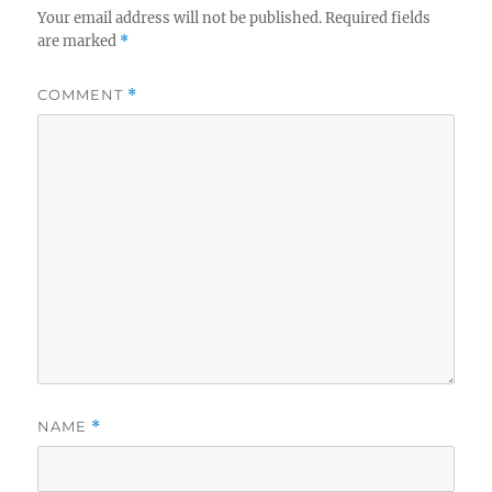
Your email address will not be published.
Required fields
are marked
*
COMMENT
*
NAME
*