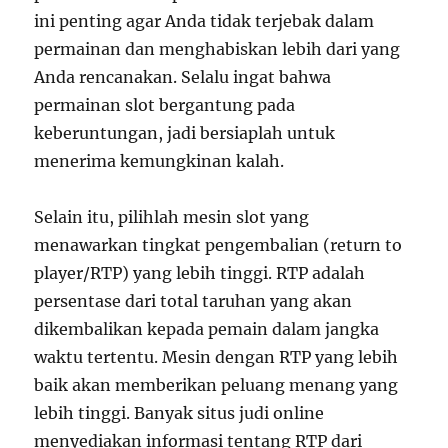
ini penting agar Anda tidak terjebak dalam
permainan dan menghabiskan lebih dari yang
Anda rencanakan. Selalu ingat bahwa
permainan slot bergantung pada
keberuntungan, jadi bersiaplah untuk
menerima kemungkinan kalah.
Selain itu, pilihlah mesin slot yang
menawarkan tingkat pengembalian (return to
player/RTP) yang lebih tinggi. RTP adalah
persentase dari total taruhan yang akan
dikembalikan kepada pemain dalam jangka
waktu tertentu. Mesin dengan RTP yang lebih
baik akan memberikan peluang menang yang
lebih tinggi. Banyak situs judi online
menyediakan informasi tentang RTP dari