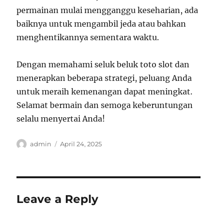
permainan mulai mengganggu keseharian, ada
baiknya untuk mengambil jeda atau bahkan
menghentikannya sementara waktu.
Dengan memahami seluk beluk toto slot dan
menerapkan beberapa strategi, peluang Anda
untuk meraih kemenangan dapat meningkat.
Selamat bermain dan semoga keberuntungan
selalu menyertai Anda!
Author
Posted
admin
April 24, 2025
on
Leave a Reply