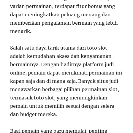
varian permainan, terdapat fitur bonus yang
dapat meningkatkan peluang menang dan
memberikan pengalaman bermain yang lebih
menarik.
Salah satu daya tarik utama dari toto slot
adalah kemudahan akses dan kenyamanan
bermainnya. Dengan hadirnya platform judi
online, pemain dapat menikmati permainan ini
kapan saja dan di mana saja. Banyak situs judi
menawarkan berbagai pilihan permainan slot,
termasuk toto slot, yang memungkinkan
pemain untuk memilih sesuai dengan selera
dan budget mereka.
Bagi pemain yang baru memulai, penting