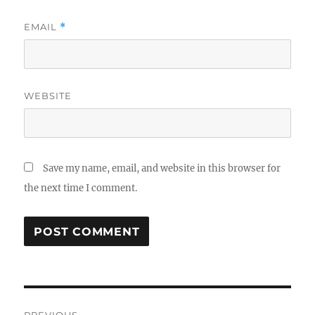
EMAIL
*
WEBSITE
Save my name, email, and website in this browser for
the next time I comment.
Post