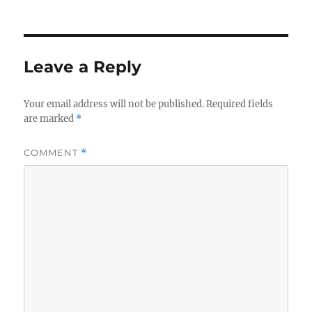
on
Leave a Reply
Your email address will not be published.
Required fields
are marked
*
COMMENT
*