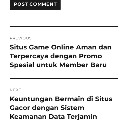
Post
PREVIOUS
navigation
Situs Game Online Aman dan
Previous
post:
Terpercaya dengan Promo
Spesial untuk Member Baru
NEXT
Keuntungan Bermain di Situs
Next
post:
Gacor dengan Sistem
Keamanan Data Terjamin