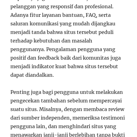
pelanggan yang responsif dan profesional.
Adanya fitur layanan bantuan, FAQ, serta
saluran komunikasi yang mudah dijangkau
menjadi tanda bahwa situs tersebut peduli
terhadap kebutuhan dan masalah
penggunanya. Pengalaman pengguna yang
positif dan feedback baik dari komunitas juga
menjadi indikator kuat bahwa situs tersebut
dapat diandalkan.
Penting juga bagi pengguna untuk melakukan
pengecekan tambahan sebelum mempercayai
suatu situs. Misalnya, dengan membaca review
dari sumber independen, memeriksa testimoni
pengguna lain, dan menghindari situs yang
menawarkan janji-janji berlebihan tanpa bukti