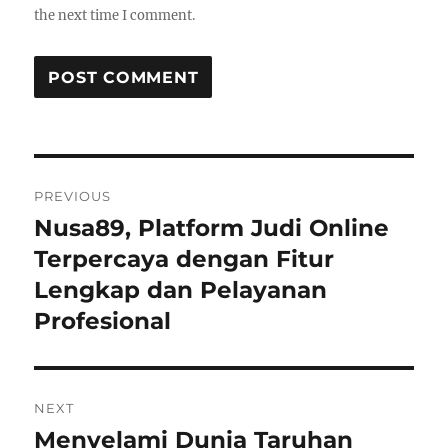
the next time I comment.
Post
PREVIOUS
navigation
Nusa89, Platform Judi Online
Previous
post:
Terpercaya dengan Fitur
Lengkap dan Pelayanan
Profesional
NEXT
Menyelami Dunia Taruhan
Next