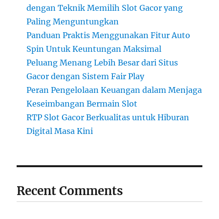
dengan Teknik Memilih Slot Gacor yang
Paling Menguntungkan
Panduan Praktis Menggunakan Fitur Auto
Spin Untuk Keuntungan Maksimal
Peluang Menang Lebih Besar dari Situs
Gacor dengan Sistem Fair Play
Peran Pengelolaan Keuangan dalam Menjaga
Keseimbangan Bermain Slot
RTP Slot Gacor Berkualitas untuk Hiburan
Digital Masa Kini
Recent Comments