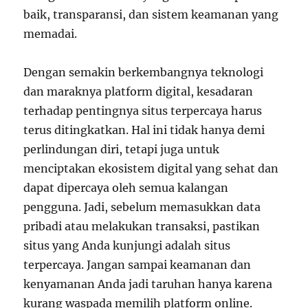
baik, transparansi, dan sistem keamanan yang
memadai.
Dengan semakin berkembangnya teknologi
dan maraknya platform digital, kesadaran
terhadap pentingnya situs terpercaya harus
terus ditingkatkan. Hal ini tidak hanya demi
perlindungan diri, tetapi juga untuk
menciptakan ekosistem digital yang sehat dan
dapat dipercaya oleh semua kalangan
pengguna. Jadi, sebelum memasukkan data
pribadi atau melakukan transaksi, pastikan
situs yang Anda kunjungi adalah situs
terpercaya. Jangan sampai keamanan dan
kenyamanan Anda jadi taruhan hanya karena
kurang waspada memilih platform online.