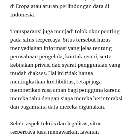
di Eropa atau aturan perlindungan data di
Indonesia.
Transparansi juga menjadi tolok ukur penting
pada situs terpercaya. Situs tersebut harus
menyediakan informasi yang jelas tentang
perusahaan pengelola, kontak resmi, serta
kebijakan privasi dan syarat penggunaan yang
mudah diakses. Hal ini tidak hanya
meningkatkan kredibilitas, tetapi juga
memberikan rasa aman bagi pengguna karena
mereka tahu dengan siapa mereka berinteraksi
dan bagaimana data mereka digunakan.
Selain aspek teknis dan legalitas, situs
terpercaya juga menawarkan layanan