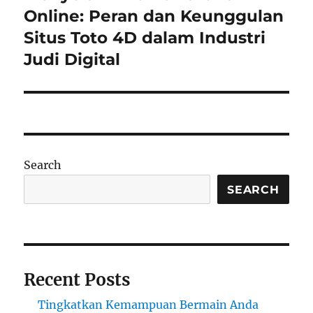
post:
Online: Peran dan Keunggulan
Situs Toto 4D dalam Industri
Judi Digital
Search
SEARCH
Recent Posts
Tingkatkan Kemampuan Bermain Anda