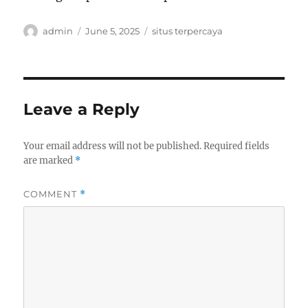
Author
Posted
Tags
admin
June 5, 2025
situs terpercaya
on
Leave a Reply
Your email address will not be published.
Required fields
are marked
*
COMMENT
*