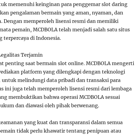
ntuk memenuhi keinginan para penggemar slot daring
kan pengalaman bermain yang aman, nyaman, dan
 Dengan memperoleh lisensi resmi dan memiliki
i mata pemain, MCDBOLA telah menjadi salah satu situs
ng terpercaya di Indonesia.
egalitas Terjamin
 penting saat bermain slot online. MCDBOLA mengerti
yediakan platform yang dilengkapi dengan teknologi
 untuk melindungi data pribadi dan transaksi para
s ini juga telah memperoleh lisensi resmi dari lembaga
 yang membuktikan bahwa operasi MCDBOLA sesuai
ukum dan diawasi oleh pihak berwenang.
keamanan yang kuat dan transparansi dalam semua
 pemain tidak perlu khawatir tentang penipuan atau