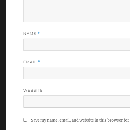
NAME
*
EMAIL
*
WEBSITE
Save my name, email, and website in this browser for