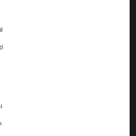
if
gi
i
n