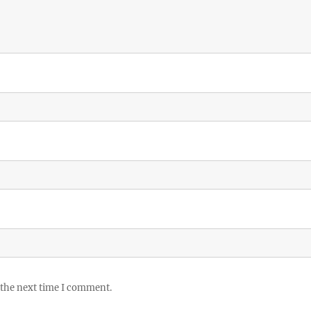
 the next time I comment.