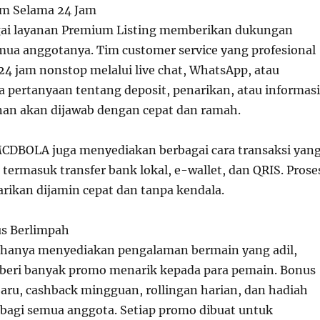
m Selama 24 Jam
i layanan Premium Listing memberikan dukungan
ua anggotanya. Tim customer service yang profesional
4 jam nonstop melalui live chat, WhatsApp, atau
 pertanyaan tentang deposit, penarikan, atau informasi
an akan dijawab dengan cepat dan ramah.
MCDBOLA juga menyediakan berbagai cara transaksi yan
termasuk transfer bank lokal, e-wallet, dan QRIS. Prose
arikan dijamin cepat dan tanpa kendala.
s Berlimpah
hanya menyediakan pengalaman bermain yang adil,
beri banyak promo menarik kepada para pemain. Bonus
aru, cashback mingguan, rollingan harian, dan hadiah
a bagi semua anggota. Setiap promo dibuat untuk