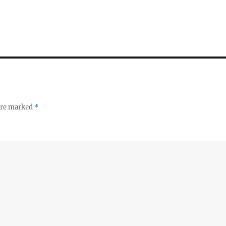
 are marked
*