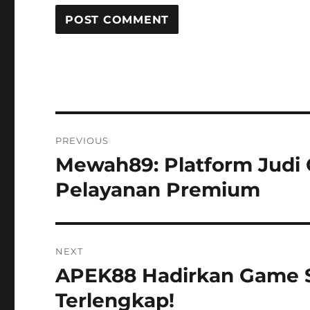
Post
PREVIOUS
navigation
Mewah89: Platform Judi 
Previous
post:
Pelayanan Premium
NEXT
APEK88 Hadirkan Game Sl
Next
post:
Terlengkap!