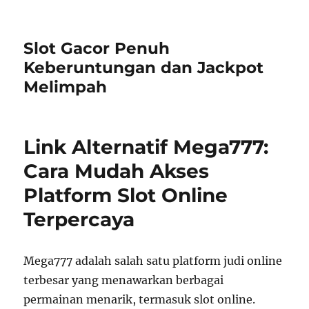
Slot Gacor Penuh
Keberuntungan dan Jackpot
Melimpah
Link Alternatif Mega777:
Cara Mudah Akses
Platform Slot Online
Terpercaya
Mega777 adalah salah satu platform judi online
terbesar yang menawarkan berbagai
permainan menarik, termasuk slot online.