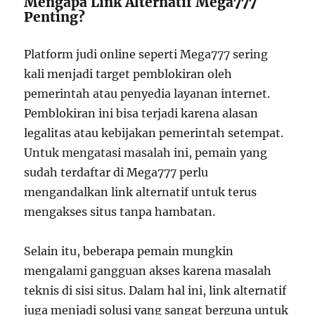
Mengapa Link Alternatif Mega777
Penting?
Platform judi online seperti Mega777 sering
kali menjadi target pemblokiran oleh
pemerintah atau penyedia layanan internet.
Pemblokiran ini bisa terjadi karena alasan
legalitas atau kebijakan pemerintah setempat.
Untuk mengatasi masalah ini, pemain yang
sudah terdaftar di Mega777 perlu
mengandalkan link alternatif untuk terus
mengakses situs tanpa hambatan.
Selain itu, beberapa pemain mungkin
mengalami gangguan akses karena masalah
teknis di sisi situs. Dalam hal ini, link alternatif
juga menjadi solusi yang sangat berguna untuk