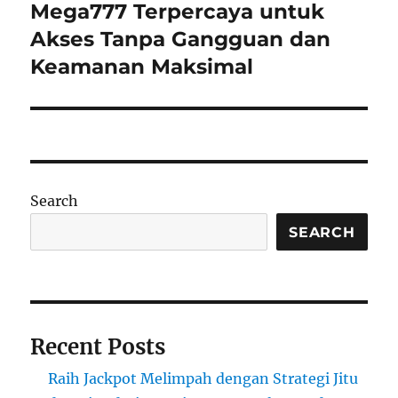
post:
Mega777 Terpercaya untuk
Akses Tanpa Gangguan dan
Keamanan Maksimal
Search
SEARCH
Recent Posts
Raih Jackpot Melimpah dengan Strategi Jitu