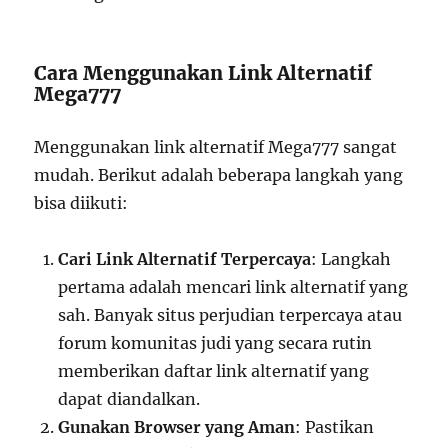
Cara Menggunakan Link Alternatif
Mega777
Menggunakan link alternatif Mega777 sangat
mudah. Berikut adalah beberapa langkah yang
bisa diikuti:
Cari Link Alternatif Terpercaya
: Langkah
pertama adalah mencari link alternatif yang
sah. Banyak situs perjudian terpercaya atau
forum komunitas judi yang secara rutin
memberikan daftar link alternatif yang
dapat diandalkan.
Gunakan Browser yang Aman
: Pastikan