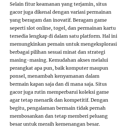
Selain fitur keamanan yang terjamin, situs
gacor juga dikenal dengan variasi permainan
yang beragam dan inovatif. Beragam game
seperti slot online, togel, dan permainan kartu
tersedia lengkap di dalam satu platform. Hal ini
memungkinkan pemain untuk mengeksplorasi
berbagai pilihan sesuai minat dan strategi
masing-masing. Kemudahan akses melalui
perangkat apa pun, baik komputer maupun
ponsel, menambah kenyamanan dalam
bermain kapan saja dan di mana saja. Situs
gacor juga rutin memperbarui koleksi game
agar tetap menarik dan kompetitif. Dengan
begitu, pengalaman bermain tidak pernah
membosankan dan tetap memberi peluang
besar untuk meraih kemenangan besar.