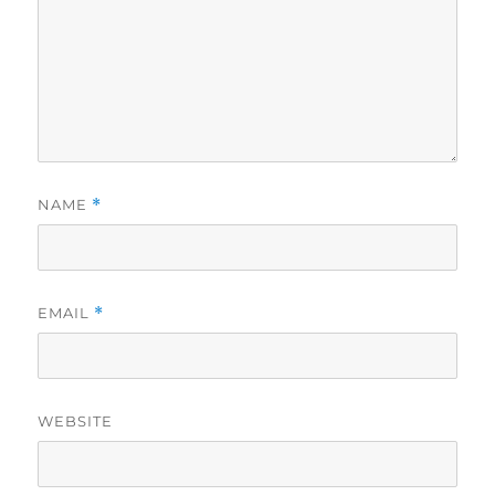
NAME
*
EMAIL
*
WEBSITE