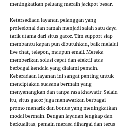
meningkatkan peluang meraih jackpot besar.
Ketersediaan layanan pelanggan yang
profesional dan ramah menjadi salah satu daya
tarik utama dari situs gacor. Tim support siap
membantu kapan pun dibutuhkan, baik melalui
live chat, telepon, maupun email. Mereka
memberikan solusi cepat dan efektif atas
berbagai kendala yang dialami pemain.
Keberadaan layanan ini sangat penting untuk
menciptakan suasana bermain yang
menyenangkan dan tanpa rasa khawatir. Selain
itu, situs gacor juga menawarkan berbagai
promo menarik dan bonus yang meningkatkan
modal bermain. Dengan layanan lengkap dan
berkualitas, pemain merasa dihargai dan terus