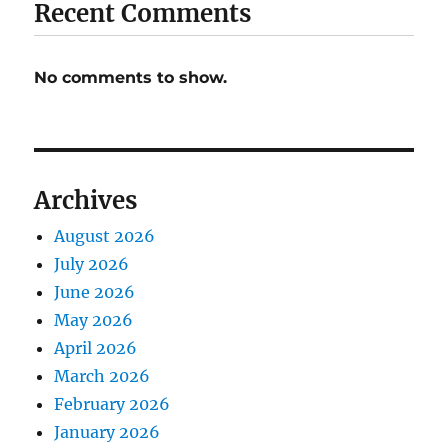
Recent Comments
No comments to show.
Archives
August 2026
July 2026
June 2026
May 2026
April 2026
March 2026
February 2026
January 2026