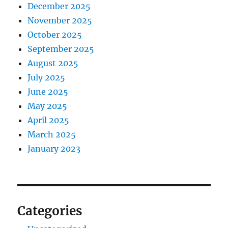
December 2025
November 2025
October 2025
September 2025
August 2025
July 2025
June 2025
May 2025
April 2025
March 2025
January 2023
Categories