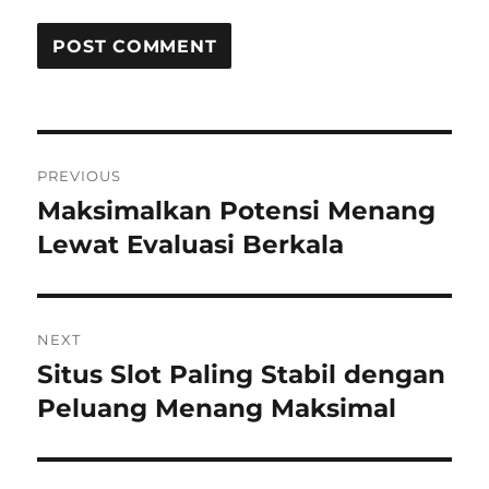
Post
PREVIOUS
navigation
Maksimalkan Potensi Menang
Previous
post:
Lewat Evaluasi Berkala
NEXT
Situs Slot Paling Stabil dengan
Next
post:
Peluang Menang Maksimal