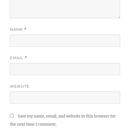
NAME
*
EMAIL
*
WEBSITE
Save my name, email, and website in this browser for
the next time I comment.