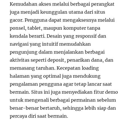
Kemudahan akses melalui berbagai perangkat
juga menjadi keunggulan utama dari situs
gacor. Pengguna dapat mengaksesnya melalui
ponsel, tablet, maupun komputer tanpa
kendala berarti. Desain yang responsif dan
navigasi yang intuitif memudahkan
pengunjung dalam menjalankan berbagai
aktivitas seperti deposit, penarikan dana, dan
memasang taruhan. Kecepatan loading
halaman yang optimal juga mendukung
pengalaman pengguna agar tetap lancar saat
bermain. Situs ini juga menyediakan fitur demo
untuk mengenali berbagai permainan sebelum
benar-benar bertaruh, sehingga lebih siap dan
percaya diri saat bermain.