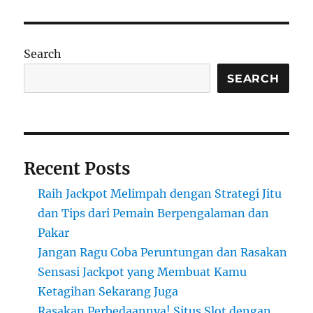
Search
SEARCH
Recent Posts
Raih Jackpot Melimpah dengan Strategi Jitu
dan Tips dari Pemain Berpengalaman dan
Pakar
Jangan Ragu Coba Peruntungan dan Rasakan
Sensasi Jackpot yang Membuat Kamu
Ketagihan Sekarang Juga
Rasakan Perbedaannya! Situs Slot dengan