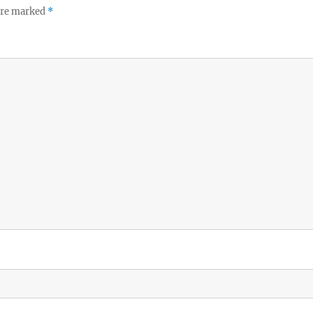
 are marked
*