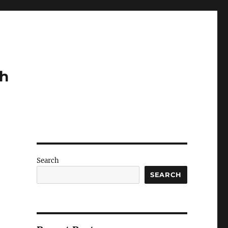
ah
Search
SEARCH