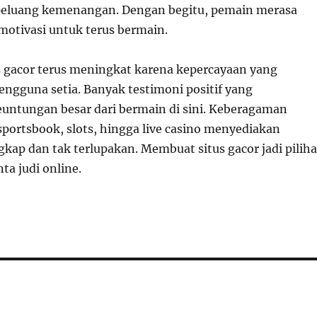
eluang kemenangan. Dengan begitu, pemain merasa
motivasi untuk terus bermain.
us gacor terus meningkat karena kepercayaan yang
engguna setia. Banyak testimoni positif yang
ntungan besar dari bermain di sini. Keberagaman
sportsbook, slots, hingga live casino menyediakan
kap dan tak terlupakan. Membuat situs gacor jadi pilih
ta judi online.