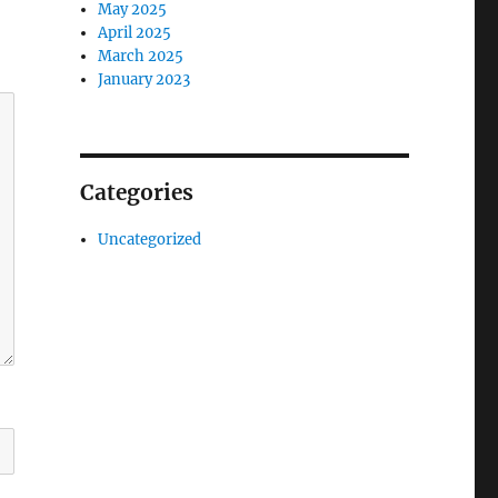
May 2025
April 2025
March 2025
January 2023
Categories
Uncategorized