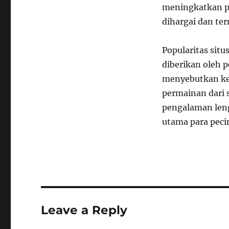
meningkatkan p
dihargai dan ter
Popularitas sit
diberikan oleh p
menyebutkan keu
permainan dari 
pengalaman leng
utama para pecin
Leave a Reply