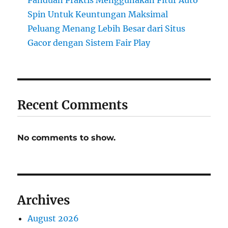
Panduan Praktis Menggunakan Fitur Auto
Spin Untuk Keuntungan Maksimal
Peluang Menang Lebih Besar dari Situs
Gacor dengan Sistem Fair Play
Recent Comments
No comments to show.
Archives
August 2026