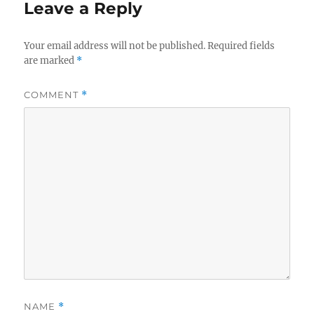
Leave a Reply
Your email address will not be published.
Required fields
are marked
*
COMMENT
*
NAME
*