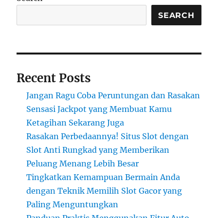
SEARCH
Recent Posts
Jangan Ragu Coba Peruntungan dan Rasakan
Sensasi Jackpot yang Membuat Kamu
Ketagihan Sekarang Juga
Rasakan Perbedaannya! Situs Slot dengan
Slot Anti Rungkad yang Memberikan
Peluang Menang Lebih Besar
Tingkatkan Kemampuan Bermain Anda
dengan Teknik Memilih Slot Gacor yang
Paling Menguntungkan