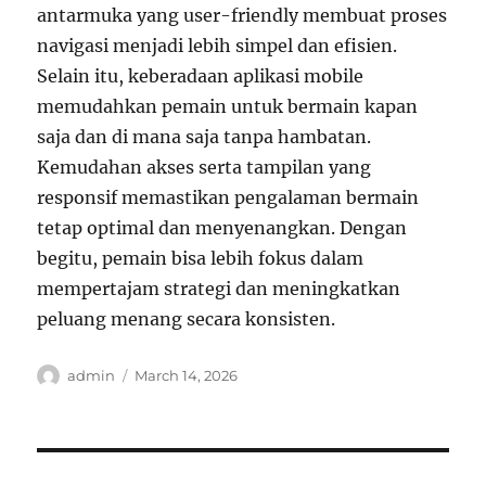
antarmuka yang user-friendly membuat proses
navigasi menjadi lebih simpel dan efisien.
Selain itu, keberadaan aplikasi mobile
memudahkan pemain untuk bermain kapan
saja dan di mana saja tanpa hambatan.
Kemudahan akses serta tampilan yang
responsif memastikan pengalaman bermain
tetap optimal dan menyenangkan. Dengan
begitu, pemain bisa lebih fokus dalam
mempertajam strategi dan meningkatkan
peluang menang secara konsisten.
Author
Posted
admin
March 14, 2026
on