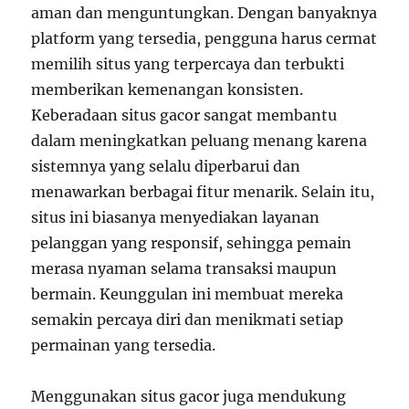
aman dan menguntungkan. Dengan banyaknya
platform yang tersedia, pengguna harus cermat
memilih situs yang terpercaya dan terbukti
memberikan kemenangan konsisten.
Keberadaan situs gacor sangat membantu
dalam meningkatkan peluang menang karena
sistemnya yang selalu diperbarui dan
menawarkan berbagai fitur menarik. Selain itu,
situs ini biasanya menyediakan layanan
pelanggan yang responsif, sehingga pemain
merasa nyaman selama transaksi maupun
bermain. Keunggulan ini membuat mereka
semakin percaya diri dan menikmati setiap
permainan yang tersedia.
Menggunakan situs gacor juga mendukung