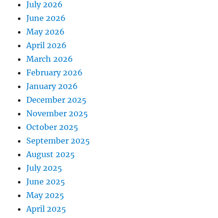
July 2026
June 2026
May 2026
April 2026
March 2026
February 2026
January 2026
December 2025
November 2025
October 2025
September 2025
August 2025
July 2025
June 2025
May 2025
April 2025