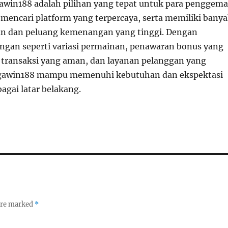
awin188 adalah pilihan yang tepat untuk para penggema
 mencari platform yang terpercaya, serta memiliki bany
an dan peluang kemenangan yang tinggi. Dengan
ngan seperti variasi permainan, penawaran bonus yang
 transaksi yang aman, dan layanan pelanggan yang
egawin188 mampu memenuhi kebutuhan dan ekspektasi
agai latar belakang.
 are marked
*