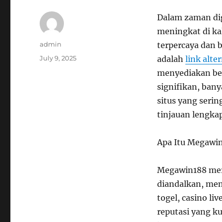
Dalam zaman digi
meningkat di ka
Author
admin
terpercaya dan 
Posted
July 9, 2025
adalah
link alte
on
menyediakan be
signifikan, ban
situs yang seri
tinjauan lengka
Apa Itu Megawi
Megawin188 meru
diandalkan, men
togel, casino li
reputasi yang ku