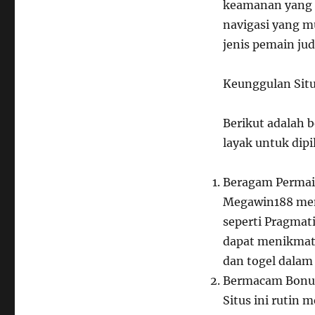
keamanan yang 
navigasi yang m
jenis pemain jud
Keunggulan Sit
Berikut adalah
layak untuk dipi
Beragam Permai
Megawin188 men
seperti Pragmati
dapat menikmati 
dan togel dalam 
Bermacam Bonus
Situs ini rutin