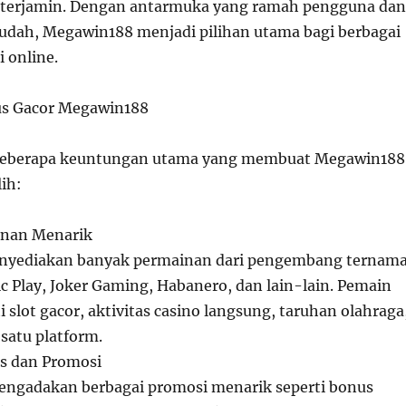
terjamin. Dengan antarmuka yang ramah pengguna dan
udah, Megawin188 menjadi pilihan utama bagi berbagai
i online.
us Gacor Megawin188
 beberapa keuntungan utama yang membuat Megawin188
lih:
nan Menarik
yediakan banyak permainan dari pengembang ternam
c Play, Joker Gaming, Habanero, dan lain-lain. Pemain
slot gacor, aktivitas casino langsung, taruhan olahraga
satu platform.
 dan Promosi
 mengadakan berbagai promosi menarik seperti bonus