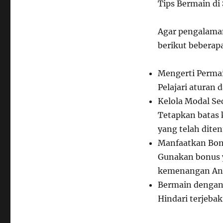
Tips Bermain di
Agar pengalama
berikut beberapa
Mengerti Perma
Pelajari aturan 
Kelola Modal Sec
Tetapkan batas 
yang telah dite
Manfaatkan Bon
Gunakan bonus 
kemenangan An
Bermain dengan
Hindari terjebak