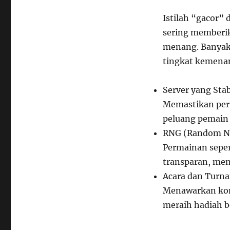
Istilah “gacor”
sering memberik
menang. Banyak
tingkat kemenan
Server yang Stab
Memastikan per
peluang pemain
RNG (Random Nu
Permainan seper
transparan, menj
Acara dan Turn
Menawarkan kom
meraih hadiah 