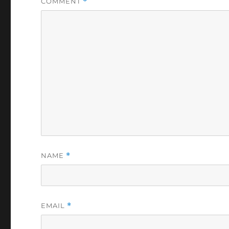
COMMENT
*
NAME
*
EMAIL
*