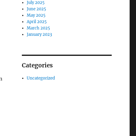
July 2025
June 2025
May 2025
April 2025
March 2025
January 2023
Categories
Uncategorized
n