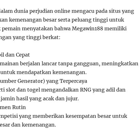
 dalam dunia perjudian online mengacu pada situs yang
an kemenangan besar serta peluang tinggi untuk
 pemain menyatakan bahwa Megawin188 memiliki
gan yang tinggi berkat:
il dan Cepat
mainan berjalan lancar tanpa gangguan, meningkatkan
 untuk mendapatkan kemenangan.
mber Generator) yang Terpercaya
ti slot dan togel mengandalkan RNG yang adil dan
amin hasil yang acak dan jujur.
amen Rutin
petisi yang memberikan kesempatan besar untuk
besar dan kemenangan.