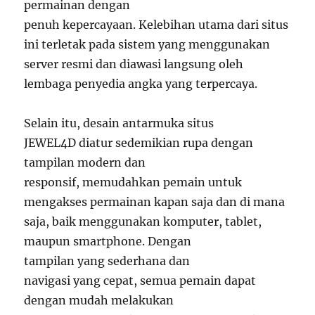
permainan dengan
penuh kepercayaan. Kelebihan utama dari situs
ini terletak pada sistem yang menggunakan
server resmi dan diawasi langsung oleh
lembaga penyedia angka yang terpercaya.
Selain itu, desain antarmuka situs
JEWEL4D diatur sedemikian rupa dengan
tampilan modern dan
responsif, memudahkan pemain untuk
mengakses permainan kapan saja dan di mana
saja, baik menggunakan komputer, tablet,
maupun smartphone. Dengan
tampilan yang sederhana dan
navigasi yang cepat, semua pemain dapat
dengan mudah melakukan