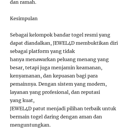
dan ramah.
Kesimpulan
Sebagai kelompok bandar togel resmi yang
dapat diandalkan, JEWEL4D membuktikan diri
sebagai platform yang tidak
hanya menawarkan peluang menang yang
besar, tetapi juga menjamin keamanan,
kenyamanan, dan kepuasan bagi para
pemainnya. Dengan sistem yang modern,
layanan yang profesional, dan reputasi
yang kuat,
JEWEL4D patut menjadi pilihan terbaik untuk
bermain togel daring dengan aman dan
menguntungkan.