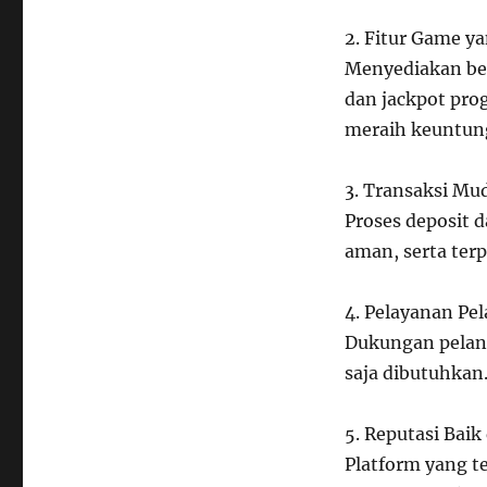
2. Fitur Game y
Menyediakan ber
dan jackpot pr
meraih keuntun
3. Transaksi M
Proses deposit 
aman, serta ter
4. Pelayanan Pe
Dukungan pelan
saja dibutuhkan
5. Reputasi Baik
Platform yang t