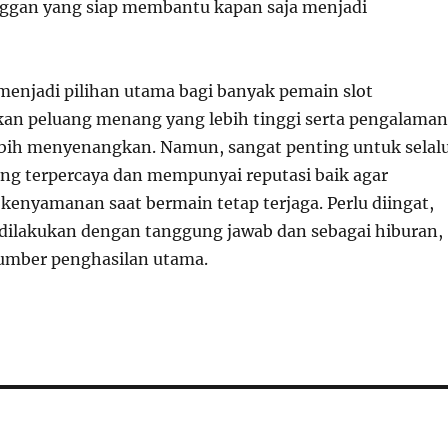
ggan yang siap membantu kapan saja menjadi
 menjadi pilihan utama bagi banyak pemain slot
kan peluang menang yang lebih tinggi serta pengalaman
bih menyenangkan. Namun, sangat penting untuk selal
ang terpercaya dan mempunyai reputasi baik agar
kenyamanan saat bermain tetap terjaga. Perlu diingat,
 dilakukan dengan tanggung jawab dan sebagai hiburan,
umber penghasilan utama.