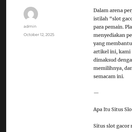
Dalam arena per
istilah “slot ga
Author
admin
para pemain. Pla
Posted
October 12, 2025
menyediakan pel
on
yang membantu 
artikel ini, ka
dimaksud dengan 
memilihnya, dan
semacam ini.
—
Apa Itu Situs Sl
Situs slot gacor