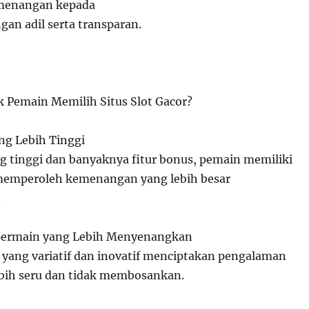
menangan kepada
gan adil serta transparan.
Pemain Memilih Situs Slot Gacor?
ng Lebih Tinggi
 tinggi dan banyaknya fitur bonus, pemain memiliki
memperoleh kemenangan yang lebih besar
.
Bermain yang Lebih Menyenangkan
 yang variatif dan inovatif menciptakan pengalaman
bih seru dan tidak membosankan.