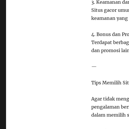
3. Keamanan da
Situs gacor umu
keamanan yang 
4. Bonus dan P
Terdapat berbag
dan promosi la
—
Tips Memilih Sit
Agar tidak men
pengalaman berm
dalam memilih si