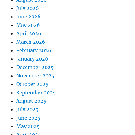
July 2026
June 2026
May 2026
April 2026
March 2026
February 2026
January 2026
December 2025
November 2025
October 2025
September 2025
August 2025
July 2025
June 2025
May 2025
April 2025