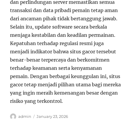
dan perlindungan server memastikan semua
transaksi dan data pribadi pemain tetap aman
dari ancaman pihak tidak bertanggung jawab.
Selain itu, update software secara berkala
menjaga kestabilan dan keadilan permainan.
Kepatuhan terhadap regulasi resmi juga
menjadi indikator bahwa situs gacor tersebut
benar-benar terpercaya dan berkomitmen
terhadap keamanan serta kenyamanan
pemain. Dengan berbagai keunggulan ini, situs
gacor tetap menjadi pilihan utama bagi mereka
yang ingin meraih kemenangan besar dengan
risiko yang terkontrol.
Author
Posted
admin
January 23, 2026
on