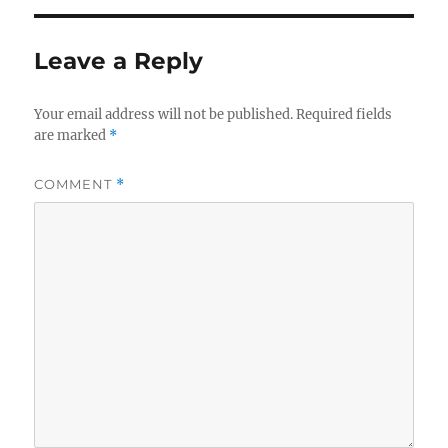
Leave a Reply
Your email address will not be published.
Required fields
are marked
*
COMMENT
*