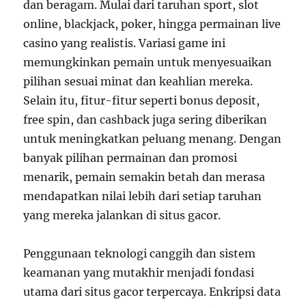
dan beragam. Mulai dari taruhan sport, slot
online, blackjack, poker, hingga permainan live
casino yang realistis. Variasi game ini
memungkinkan pemain untuk menyesuaikan
pilihan sesuai minat dan keahlian mereka.
Selain itu, fitur-fitur seperti bonus deposit,
free spin, dan cashback juga sering diberikan
untuk meningkatkan peluang menang. Dengan
banyak pilihan permainan dan promosi
menarik, pemain semakin betah dan merasa
mendapatkan nilai lebih dari setiap taruhan
yang mereka jalankan di situs gacor.
Penggunaan teknologi canggih dan sistem
keamanan yang mutakhir menjadi fondasi
utama dari situs gacor terpercaya. Enkripsi data