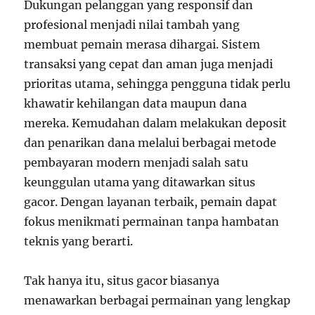
Dukungan pelanggan yang responsif dan
profesional menjadi nilai tambah yang
membuat pemain merasa dihargai. Sistem
transaksi yang cepat dan aman juga menjadi
prioritas utama, sehingga pengguna tidak perlu
khawatir kehilangan data maupun dana
mereka. Kemudahan dalam melakukan deposit
dan penarikan dana melalui berbagai metode
pembayaran modern menjadi salah satu
keunggulan utama yang ditawarkan situs
gacor. Dengan layanan terbaik, pemain dapat
fokus menikmati permainan tanpa hambatan
teknis yang berarti.
Tak hanya itu, situs gacor biasanya
menawarkan berbagai permainan yang lengkap