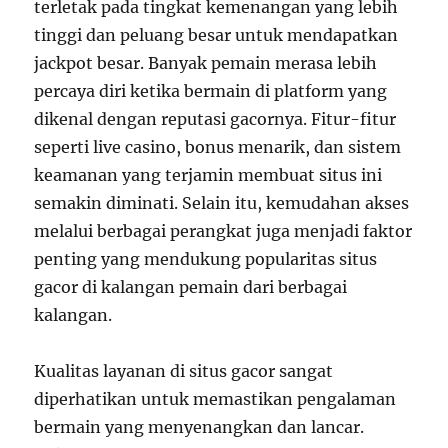
terletak pada tingkat kemenangan yang lebih
tinggi dan peluang besar untuk mendapatkan
jackpot besar. Banyak pemain merasa lebih
percaya diri ketika bermain di platform yang
dikenal dengan reputasi gacornya. Fitur-fitur
seperti live casino, bonus menarik, dan sistem
keamanan yang terjamin membuat situs ini
semakin diminati. Selain itu, kemudahan akses
melalui berbagai perangkat juga menjadi faktor
penting yang mendukung popularitas situs
gacor di kalangan pemain dari berbagai
kalangan.
Kualitas layanan di situs gacor sangat
diperhatikan untuk memastikan pengalaman
bermain yang menyenangkan dan lancar.