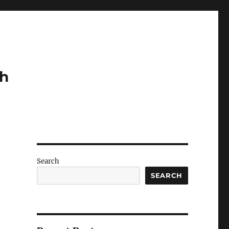
ah
Search
SEARCH