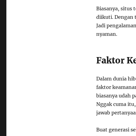
Biasanya, situs 
diikuti. Dengan 
Jadi pengalaman
nyaman.
Faktor 
Dalam dunia hib
faktor keamanan
biasanya udah p
Nggak cuma itu,
jawab pertanyaa
Buat generasi se