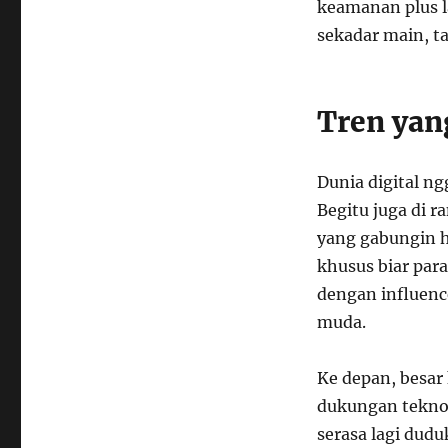
keamanan plus l
sekadar main, ta
Tren yan
Dunia digital ng
Begitu juga di 
yang gabungin h
khusus biar par
dengan influenc
muda.
Ke depan, besar
dukungan teknol
serasa lagi dudu