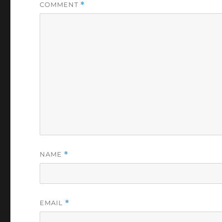
COMMENT
*
NAME
*
EMAIL
*