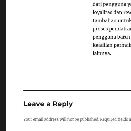
dari pengguna y
loyalitas dan re
tambahan untuk
proses pendafta
pengguna baru 
keadilan permai
lainnya.
Leave a Reply
Your email address will not be published.
Required fields