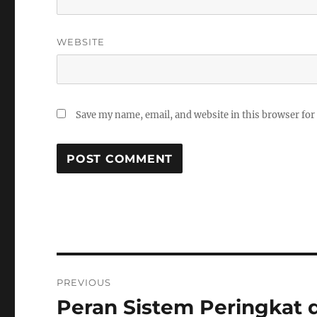
WEBSITE
Save my name, email, and website in this browser for
Post
PREVIOUS
navigation
Peran Sistem Peringkat 
Previous