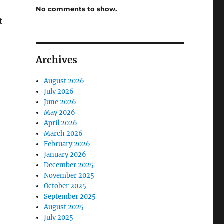
No comments to show.
t
Archives
August 2026
July 2026
June 2026
May 2026
April 2026
March 2026
February 2026
January 2026
December 2025
November 2025
October 2025
September 2025
August 2025
July 2025