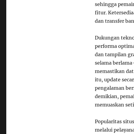
sehingga pemai
fitur. Ketersed
dan transfer ba
Dukungan tekno
performa optima
dan tampilan g
selama berlama
memastikan data
itu, update seca
pengalaman ber
demikian, pemai
memuaskan seti
Popularitas situ
melalui pelayana