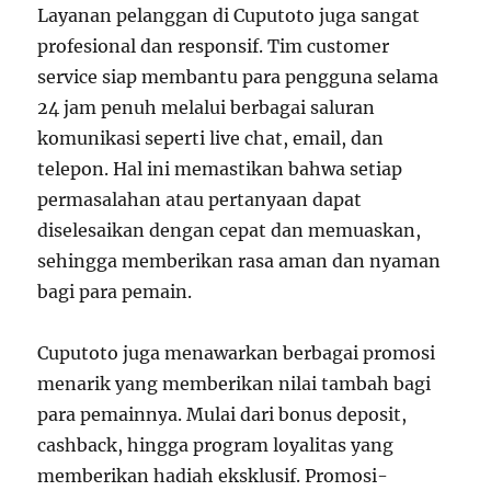
Layanan pelanggan di Cuputoto juga sangat
profesional dan responsif. Tim customer
service siap membantu para pengguna selama
24 jam penuh melalui berbagai saluran
komunikasi seperti live chat, email, dan
telepon. Hal ini memastikan bahwa setiap
permasalahan atau pertanyaan dapat
diselesaikan dengan cepat dan memuaskan,
sehingga memberikan rasa aman dan nyaman
bagi para pemain.
Cuputoto juga menawarkan berbagai promosi
menarik yang memberikan nilai tambah bagi
para pemainnya. Mulai dari bonus deposit,
cashback, hingga program loyalitas yang
memberikan hadiah eksklusif. Promosi-