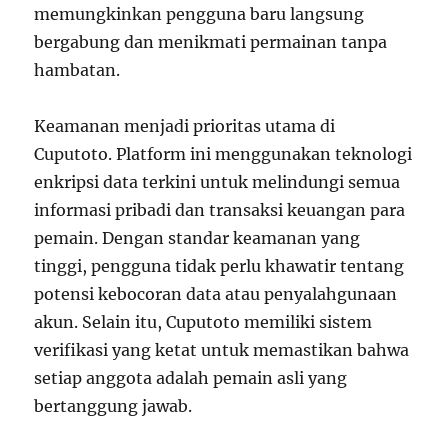
memungkinkan pengguna baru langsung
bergabung dan menikmati permainan tanpa
hambatan.
Keamanan menjadi prioritas utama di
Cuputoto. Platform ini menggunakan teknologi
enkripsi data terkini untuk melindungi semua
informasi pribadi dan transaksi keuangan para
pemain. Dengan standar keamanan yang
tinggi, pengguna tidak perlu khawatir tentang
potensi kebocoran data atau penyalahgunaan
akun. Selain itu, Cuputoto memiliki sistem
verifikasi yang ketat untuk memastikan bahwa
setiap anggota adalah pemain asli yang
bertanggung jawab.