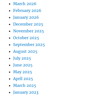
March 2026
February 2026
January 2026
December 2025
November 2025
October 2025
September 2025
August 2025
July 2025
June 2025
May 2025
April 2025
March 2025
January 2023