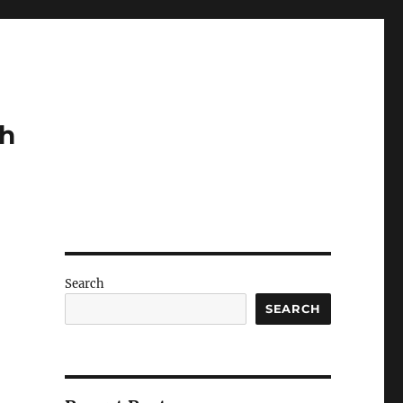
ah
Search
SEARCH