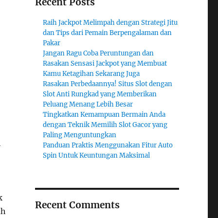
Recent Posts
Raih Jackpot Melimpah dengan Strategi Jitu
dan Tips dari Pemain Berpengalaman dan
Pakar
Jangan Ragu Coba Peruntungan dan
Rasakan Sensasi Jackpot yang Membuat
Kamu Ketagihan Sekarang Juga
Rasakan Perbedaannya! Situs Slot dengan
Slot Anti Rungkad yang Memberikan
Peluang Menang Lebih Besar
Tingkatkan Kemampuan Bermain Anda
dengan Teknik Memilih Slot Gacor yang
Paling Menguntungkan
h
Panduan Praktis Menggunakan Fitur Auto
Spin Untuk Keuntungan Maksimal
k
Recent Comments
ah