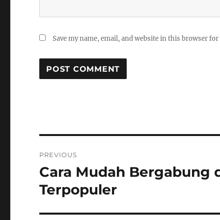
Save my name, email, and website in this browser for
Post
PREVIOUS
navigation
Cara Mudah Bergabung di
Previous
post:
Terpopuler