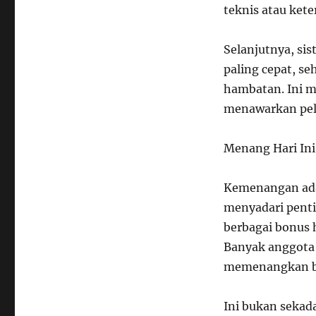
teknis atau kete
Selanjutnya, si
paling cepat, s
hambatan. Ini 
menawarkan pel
Menang Hari Ini
Kemenangan ada
menyadari penti
berbagai bonus 
Banyak anggota
memenangkan be
Ini bukan sekada