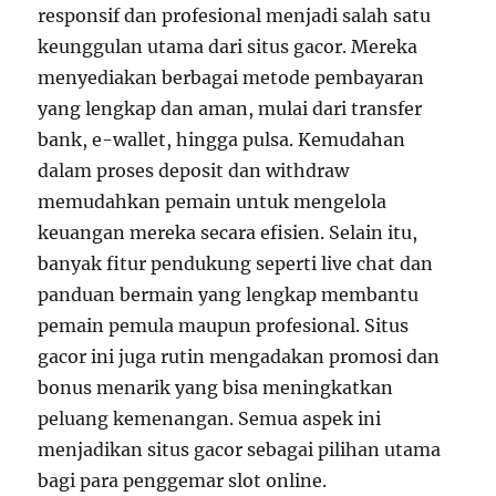
responsif dan profesional menjadi salah satu
keunggulan utama dari situs gacor. Mereka
menyediakan berbagai metode pembayaran
yang lengkap dan aman, mulai dari transfer
bank, e-wallet, hingga pulsa. Kemudahan
dalam proses deposit dan withdraw
memudahkan pemain untuk mengelola
keuangan mereka secara efisien. Selain itu,
banyak fitur pendukung seperti live chat dan
panduan bermain yang lengkap membantu
pemain pemula maupun profesional. Situs
gacor ini juga rutin mengadakan promosi dan
bonus menarik yang bisa meningkatkan
peluang kemenangan. Semua aspek ini
menjadikan situs gacor sebagai pilihan utama
bagi para penggemar slot online.