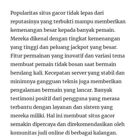
Popularitas situs gacor tidak lepas dari
reputasinya yang terbukti mampu memberikan
kemenangan besar kepada banyak pemain.
Mereka dikenal dengan tingkat kemenangan
yang tinggi dan peluang jackpot yang besar.
Fitur permainan yang inovatif dan variasi tema
membuat pemain tidak bosan saat bermain
berulang kali. Kecepatan server yang stabil dan
minimnya gangguan teknis juga memberikan
pengalaman bermain yang lancar. Banyak
testimoni positif dari pengguna yang merasa
terbantu dengan layanan dan sistem yang
mereka miliki. Hal ini membuat situs gacor
semakin dipercaya dan direkomendasikan oleh
komunitas judi online di berbagai kalangan.