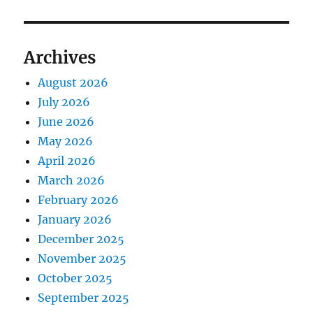
Archives
August 2026
July 2026
June 2026
May 2026
April 2026
March 2026
February 2026
January 2026
December 2025
November 2025
October 2025
September 2025