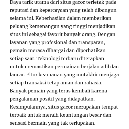
Daya tarik utama dari situs gacor terletak pada
reputasi dan kepercayaan yang telah dibangun
selama ini. Keberhasilan dalam memberikan
peluang kemenangan yang tinggi menjadikan
situs ini sebagai favorit banyak orang. Dengan
layanan yang profesional dan transparan,
pemain merasa dihargai dan diperhatikan
setiap saat. Teknologi terbaru diterapkan
untuk memastikan permainan berjalan adil dan
lancar. Fitur keamanan yang mutakhir menjaga
setiap transaksi tetap aman dan rahasia.
Banyak pemain yang terus kembali karena
pengalaman positif yang didapatkan.
Kesimpulannya, situs gacor merupakan tempat
terbaik untuk meraih keuntungan besar dan
sensasi bermain yang tak terlupakan.