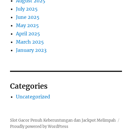
August 2025
July 2025
June 2025
May 2025
April 2025
March 2025
January 2023
Categories
Uncategorized
Slot Gacor Penuh Keberuntungan dan Jackpot Melimpah
Proudly powered by WordPress