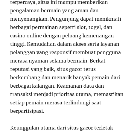
terpercaya, situs ini mampu memberikan
pengalaman bermain yang aman dan
menyenangkan. Pengunjung dapat menikmati
berbagai permainan seperti slot, togel, dan
casino online dengan peluang kemenangan
tinggi. Kemudahan dalam akses serta layanan
pelanggan yang responsif membuat pengguna
merasa nyaman selama bermain. Berkat
reputasi yang baik, situs gacor terus
berkembang dan menarik banyak pemain dari
berbagai kalangan. Keamanan data dan
transaksi menjadi prioritas utama, memastikan
setiap pemain merasa terlindungi saat
berpartisipasi.
Keunggulan utama dari situs gacor terletak