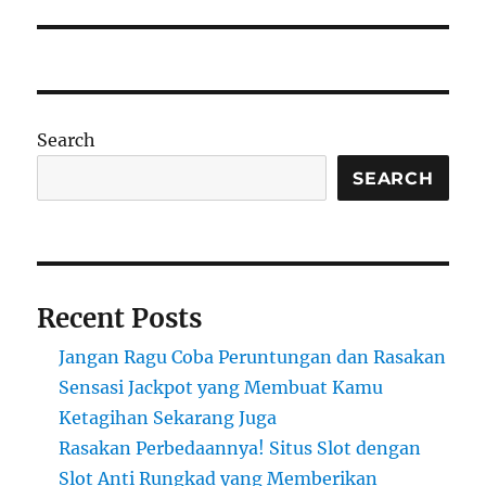
Search
SEARCH
Recent Posts
Jangan Ragu Coba Peruntungan dan Rasakan
Sensasi Jackpot yang Membuat Kamu
Ketagihan Sekarang Juga
Rasakan Perbedaannya! Situs Slot dengan
Slot Anti Rungkad yang Memberikan