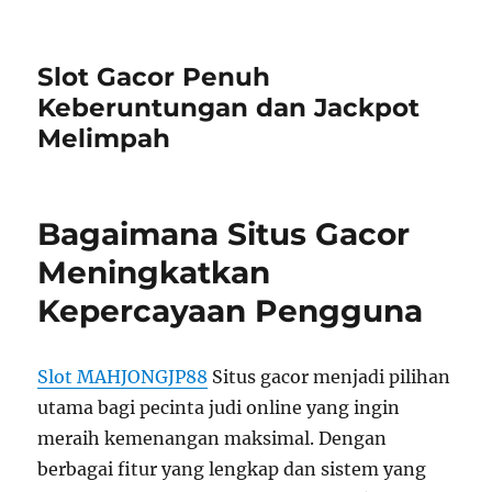
Slot Gacor Penuh
Keberuntungan dan Jackpot
Melimpah
Bagaimana Situs Gacor
Meningkatkan
Kepercayaan Pengguna
Slot MAHJONGJP88
Situs gacor menjadi pilihan
utama bagi pecinta judi online yang ingin
meraih kemenangan maksimal. Dengan
berbagai fitur yang lengkap dan sistem yang