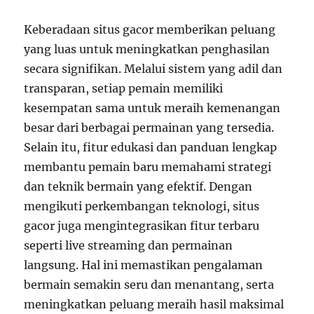
Keberadaan situs gacor memberikan peluang
yang luas untuk meningkatkan penghasilan
secara signifikan. Melalui sistem yang adil dan
transparan, setiap pemain memiliki
kesempatan sama untuk meraih kemenangan
besar dari berbagai permainan yang tersedia.
Selain itu, fitur edukasi dan panduan lengkap
membantu pemain baru memahami strategi
dan teknik bermain yang efektif. Dengan
mengikuti perkembangan teknologi, situs
gacor juga mengintegrasikan fitur terbaru
seperti live streaming dan permainan
langsung. Hal ini memastikan pengalaman
bermain semakin seru dan menantang, serta
meningkatkan peluang meraih hasil maksimal