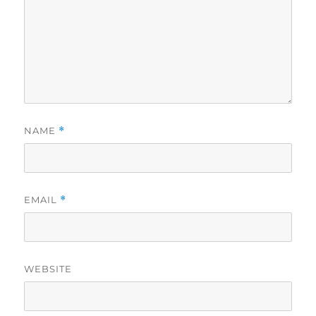
NAME
*
EMAIL
*
WEBSITE