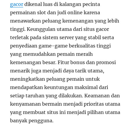
gacor
dikenal luas di kalangan pecinta
permainan slot dan judi online karena
menawarkan peluang kemenangan yang lebih
tinggi. Keunggulan utama dari situs gacor
terletak pada sistem server yang stabil serta
penyediaan game-game berkualitas tinggi
yang memudahkan pemain meraih
kemenangan besar. Fitur bonus dan promosi
menarik juga menjadi daya tarik utama,
meningkatkan peluang pemain untuk
mendapatkan keuntungan maksimal dari
setiap taruhan yang dilakukan. Keamanan dan
kenyamanan bermain menjadi prioritas utama
yang membuat situs ini menjadi pilihan utama
banyak pengguna.