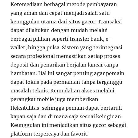
Ketersediaan berbagai metode pembayaran
yang aman dan cepat menjadi salah satu
keunggulan utama dari situs gacor. Transaksi
dapat dilakukan dengan mudah melalui
berbagai pilihan seperti transfer bank, e-
wallet, hingga pulsa. Sistem yang terintegrasi
secara profesional memastikan setiap proses
deposit dan penarikan berjalan lancar tanpa
hambatan. Hal ini sangat penting agar pemain
dapat fokus pada permainan tanpa terganggu
masalah teknis. Kemudahan akses melalui
perangkat mobile juga memberikan
fleksibilitas, sehingga pemain dapat bertaruh
kapan saja dan di mana saja sesuai keinginan.
Keunggulan ini menjadikan situs gacor sebagai
platform terpercaya dan favorit.