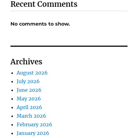
Recent Comments
No comments to show.
Archives
August 2026
July 2026
June 2026
May 2026
April 2026
March 2026
February 2026
January 2026