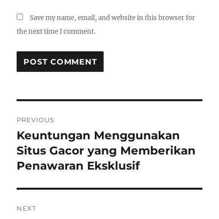
Save my name, email, and website in this browser for
the next time I comment.
Post
PREVIOUS
navigation
Keuntungan Menggunakan
Previous
post:
Situs Gacor yang Memberikan
Penawaran Eksklusif
NEXT