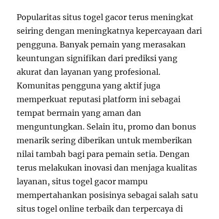
Popularitas situs togel gacor terus meningkat
seiring dengan meningkatnya kepercayaan dari
pengguna. Banyak pemain yang merasakan
keuntungan signifikan dari prediksi yang
akurat dan layanan yang profesional.
Komunitas pengguna yang aktif juga
memperkuat reputasi platform ini sebagai
tempat bermain yang aman dan
menguntungkan. Selain itu, promo dan bonus
menarik sering diberikan untuk memberikan
nilai tambah bagi para pemain setia. Dengan
terus melakukan inovasi dan menjaga kualitas
layanan, situs togel gacor mampu
mempertahankan posisinya sebagai salah satu
situs togel online terbaik dan terpercaya di