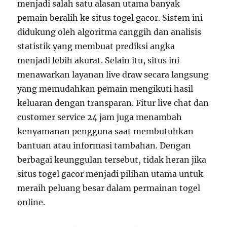
menjadi salah satu alasan utama banyak
pemain beralih ke situs togel gacor. Sistem ini
didukung oleh algoritma canggih dan analisis
statistik yang membuat prediksi angka
menjadi lebih akurat. Selain itu, situs ini
menawarkan layanan live draw secara langsung
yang memudahkan pemain mengikuti hasil
keluaran dengan transparan. Fitur live chat dan
customer service 24 jam juga menambah
kenyamanan pengguna saat membutuhkan
bantuan atau informasi tambahan. Dengan
berbagai keunggulan tersebut, tidak heran jika
situs togel gacor menjadi pilihan utama untuk
meraih peluang besar dalam permainan togel
online.